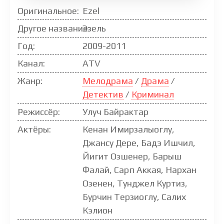
Оригинальное:
Ezel
Другое название:
Эзель
Год:
2009-2011
Канал:
ATV
Жанр:
Мелодрама
/
Драма
/
Детектив
/
Криминал
Режиссёр:
Улуч Байрактар
Актёры:
Кенан Имирзалыоглу,
Джансу Дере, Бадэ Ишчил,
Йигит Озшенер, Барыш
Фалай, Сарп Аккая, Нархан
Озенен, Тунджел Куртиз,
Бурчин Терзиоглу, Салих
Кэлион