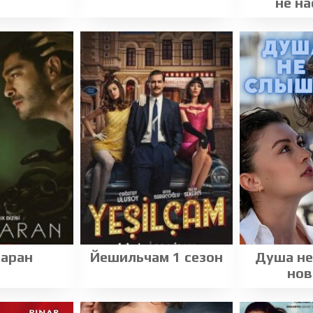
не на
аран
Йешильчам 1 сезон
Душа не
нов