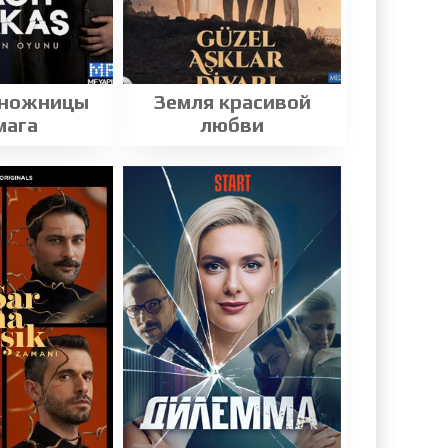
 ножницы
Земля красивой
мага
любви