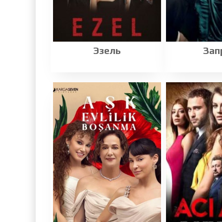
Эзель
Зап