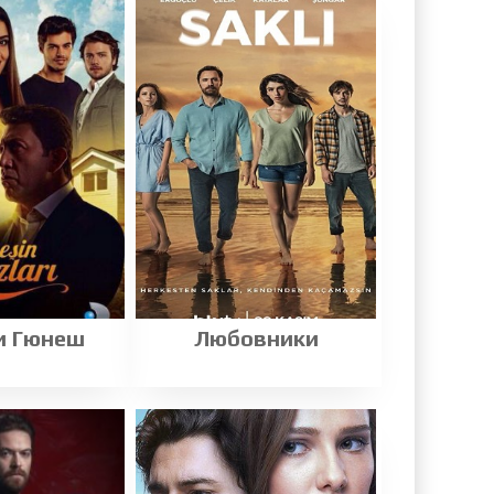
и Гюнеш
Любовники