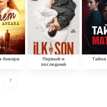
а Анкара
Первый и
Тайна
последний
7