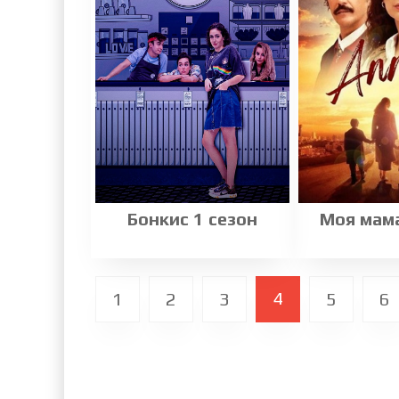
Бонкис 1 сезон
Моя мам
4
1
2
3
5
6