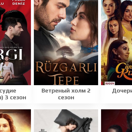
судие
Ветреный холм 2
Дочер
) 3 сезон
сезон