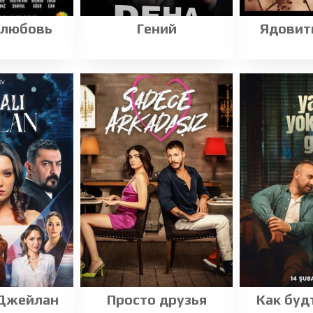
 любовь
Гений
Ядовит
 Джейлан
Просто друзья
Как буд