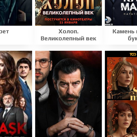
рет
Холоп.
Камень
Великолепный век
бу