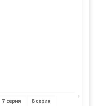
›
7 серия
8 серия