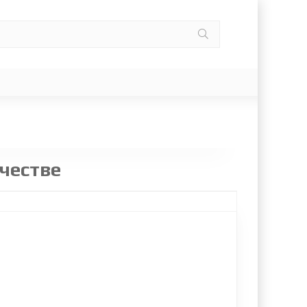
ачестве