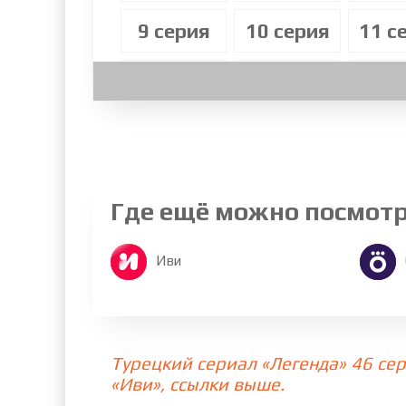
9 cерия
10 cерия
11 c
17 cерия
18 cерия
19 c
25 cерия
26 cерия
27 c
33 cерия
34 cерия
35 c
Где ещё можно посмот
41 cерия
42 cерия
43 c
Иви
49 cерия
50 cерия
51 c
57 cерия
58 cерия
59 c
Турецкий сериал «Легенда» 46 се
«Иви», ссылки выше.
65 cерия
66 cерия
67 c