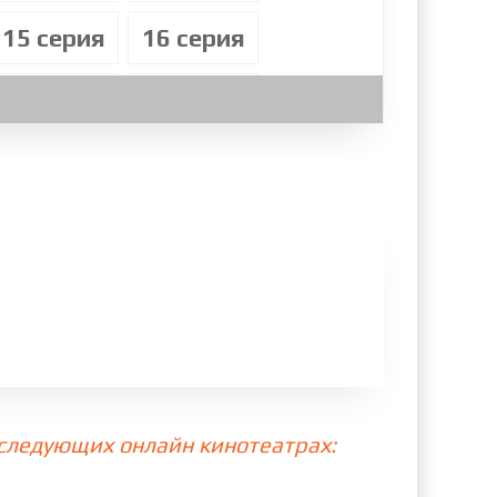
15 cерия
16 cерия
23 cерия
24 cерия
31 cерия
32 cерия
39 cерия
40 cерия
47 cерия
48 cерия
55 cерия
56 cерия
63 cерия
64 cерия
 следующих онлайн кинотеатрах:
71 cерия
72 cерия