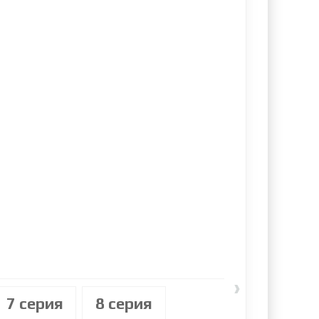
›
7 cерия
8 cерия