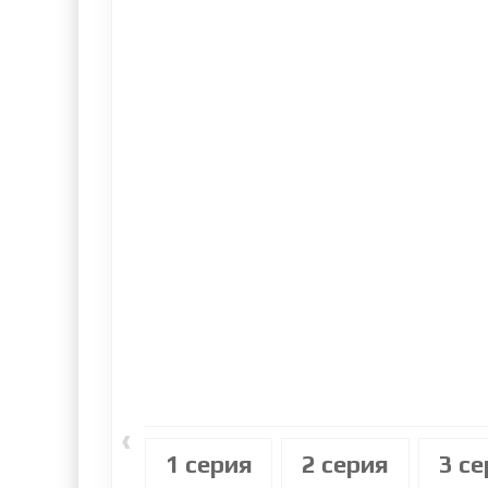
‹
1 cерия
2 cерия
3 c