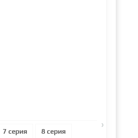
›
7 cерия
8 cерия