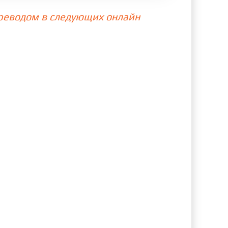
ереводом в следующих онлайн
79 cерия
80 cерия
87 cерия
88 cерия
95 cерия
96 cерия
я
103 cерия
104 cерия
рия
111 cерия
рия
118 cерия
рия
125 cерия
рия
132 cерия