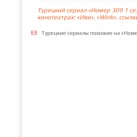
Турецкий сериал «Номер 309 1 се
73 cерия
74 cерия
75 c
кинотеатрах: «Иви», «Wink», ссылк
81 cерия
82 cерия
83 c
Турецкие сериалы похожие на «Номер
89 cерия
90 cерия
91 c
97 cерия
98 cерия
99 c
105 cерия
106 cерия
10
112 cерия
113 cерия
11
119 cерия
120 cерия
12
126 cерия
127 cерия
12