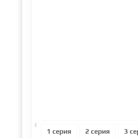
‹
1 cерия
2 cерия
3 c