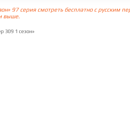
зон» 97 серия смотреть бесплатно с русским п
ерия
76 cерия
77 cерия
78 cерия
и выше.
ерия
84 cерия
85 cерия
86 cерия
 309 1 сезон»
ерия
92 cерия
93 cерия
94 cерия
ерия
100 cерия
101 cерия
102 cери
7 cерия
108 cерия
109 cерия
110 cе
4 cерия
115 cерия
116 cерия
117 cе
1 cерия
122 cерия
123 cерия
124 cе
8 cерия
129 cерия
130 cерия
131 cе