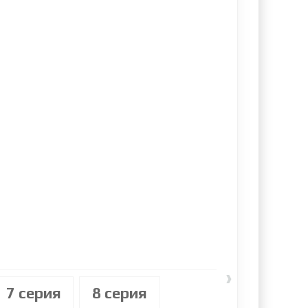
›
7 cерия
8 cерия