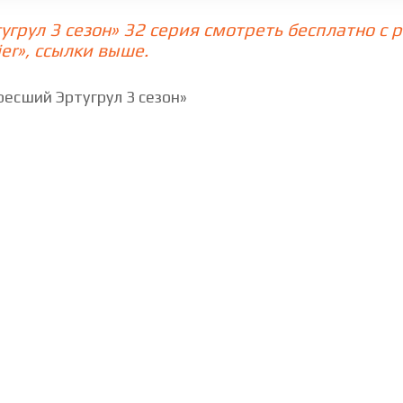
угрул 3 сезон» 32 серия смотреть бесплатно с
ерия
76 cерия
77 cерия
78 cерия
er», ссылки выше.
ерия
84 cерия
85 cерия
86 cерия
есший Эртугрул 3 сезон»
ерия