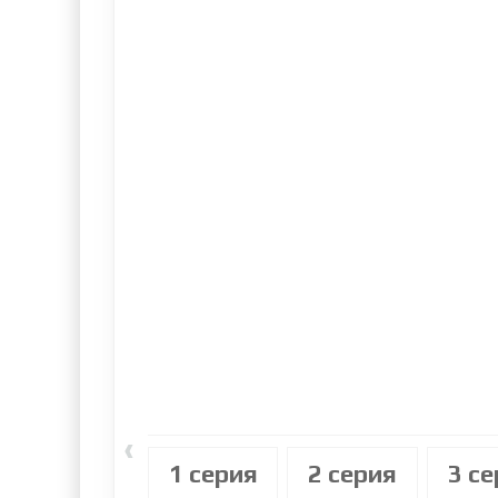
‹
1 cерия
2 cерия
3 c