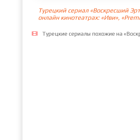
Турецкий сериал «Воскресший Эрт
73 cерия
74 cерия
75 c
онлайн кинотеатрах: «Иви», «Premi
81 cерия
82 cерия
83 c
Турецкие сериалы похожие на «Воскр
89 cерия
90 cерия
91 c