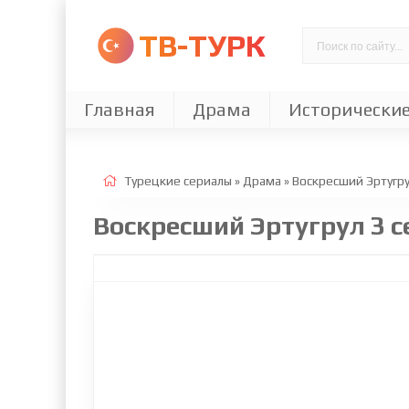
ТВ-ТУРК
Главная
Драма
Исторически
Турецкие сериалы
»
Драма
» Воскресший Эртугру
Воскресший Эртугрул 3 с