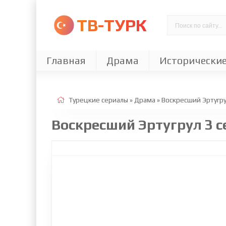
ТВ-ТУРК
Главная
Драма
Исторически
Турецкие сериалы
»
Драма
» Воскресший Эртугру
Воскресший Эртугрул 3 с