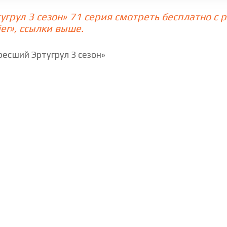
угрул 3 сезон» 71 серия смотреть бесплатно с
ерия
76 cерия
77 cерия
78 cерия
er», ссылки выше.
ерия
84 cерия
85 cерия
86 cерия
есший Эртугрул 3 сезон»
ерия