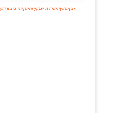
 русским переводом в следующих
79 cерия
80 cерия
87 cерия
88 cерия