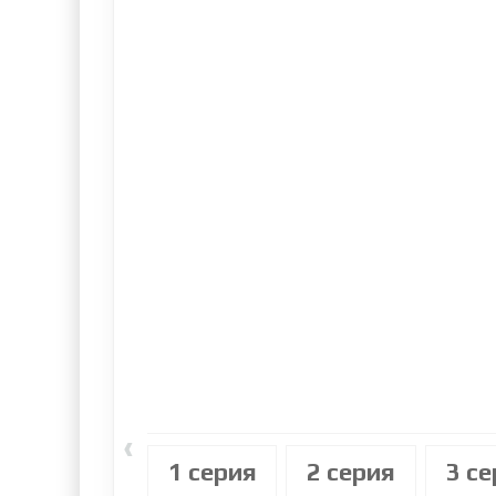
‹
1 cерия
2 cерия
3 c