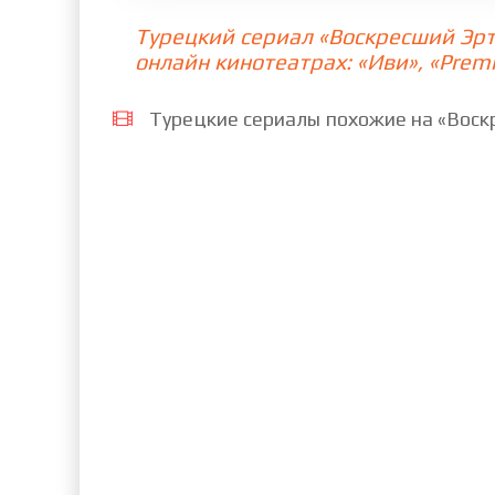
Турецкий сериал «Воскресший Эрт
73 cерия
74 cерия
75 c
онлайн кинотеатрах: «Иви», «Premi
81 cерия
82 cерия
83 c
Турецкие сериалы похожие на «Воскр
89 cерия
90 cерия
91 c