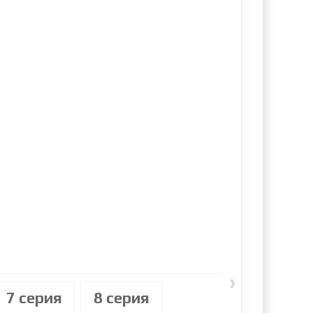
›
7 cерия
8 cерия